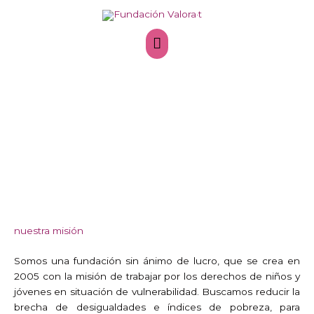
Ir
Menú
al
contenido
principal
FUNDACIÓN VALORA·T
QUIÉNES SOMOS
nuestra misión
Somos una fundación sin ánimo de lucro, que se crea en
2005 con la misión de trabajar por los derechos de niños y
jóvenes en situación de vulnerabilidad. Buscamos reducir la
brecha de desigualdades e índices de pobreza, para